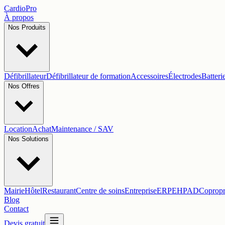
Cardio
Pro
À propos
Nos Produits
Défibrillateur
Défibrillateur de formation
Accessoires
Électrodes
Batteri
Nos Offres
Location
Achat
Maintenance / SAV
Nos Solutions
Mairie
Hôtel
Restaurant
Centre de soins
Entreprise
ERP
EHPAD
Copropr
Blog
Contact
Devis gratuit