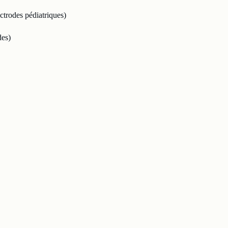
ectrodes pédiatriques)
des)