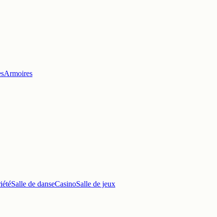
es
Armoires
iété
Salle de danse
Casino
Salle de jeux