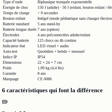
Type d’onde
Biphasique tronquée exponentielle
Énergie de choc
150 J (adulte) · 50 J (enfant, bouton enfant / él
Temps de charge
< 9 secondes
Bouton enfant
Intégré (mode pédiatrique sans changer électro
Batterie standard
5 ans stand-by
Batterie longue durée
7 ans (option)
Électrodes
4 ans préconnectées adulte/enfant
Capacité batterie
125 chocs ou 4h continu
Indicateur état
LED visuel + audio
Auto-test
Quotidien + hebdo + mensuel
Indice IP
IP54
Dimensions
22 × 24 × 7 cm
Poids
1,99 kg (4,4 lbs)
Garantie
8 ans
Marquage
CE 0086
6 caractéristiques qui font la différence