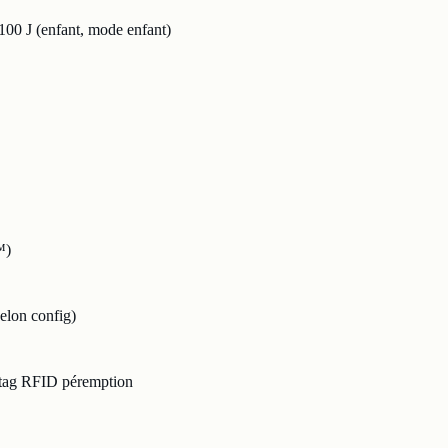
 100 J (enfant, mode enfant)
™)
elon config)
, tag RFID péremption