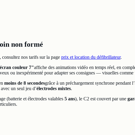
oin non formé
, consultez nos tarifs sur la page
prix et location du défibrillateur
.
écran couleur 7"
affiche des animations vidéo en temps réel, en complé
rveux ou inexpérimenté pour adapter ses consignes — visuelles comme 
 en
moins de 8 secondes
grâce à un préchargement synchrone pendant l’a
 avec un seul jeu d’
électrodes mixtes
.
ge (batterie et électrodes valables
5 ans
), le C2 est couvert par une
gar
ticuliers.