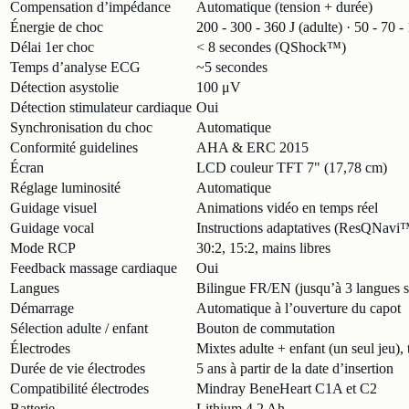
Compensation d’impédance
Automatique (tension + durée)
Énergie de choc
200 - 300 - 360 J (adulte) · 50 - 70 -
Délai 1er choc
< 8 secondes (QShock™)
Temps d’analyse ECG
~5 secondes
Détection asystolie
100 μV
Détection stimulateur cardiaque
Oui
Synchronisation du choc
Automatique
Conformité guidelines
AHA & ERC 2015
Écran
LCD couleur TFT 7" (17,78 cm)
Réglage luminosité
Automatique
Guidage visuel
Animations vidéo en temps réel
Guidage vocal
Instructions adaptatives (ResQNavi
Mode RCP
30:2, 15:2, mains libres
Feedback massage cardiaque
Oui
Langues
Bilingue FR/EN (jusqu’à 3 langues s
Démarrage
Automatique à l’ouverture du capot
Sélection adulte / enfant
Bouton de commutation
Électrodes
Mixtes adulte + enfant (un seul jeu)
Durée de vie électrodes
5 ans à partir de la date d’insertion
Compatibilité électrodes
Mindray BeneHeart C1A et C2
Batterie
Lithium 4,2 Ah