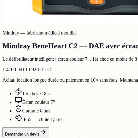
Mindray — fabricant médical mondial
Mindray BeneHeart C2 — DAE avec écran
Le défibrillateur intelligent : écran couleur 7", 1er choc en moins d
1 410 € HT
1 692 € TTC
Achat, location longue durée ou paiement en 10× sans frais. Maintena
1er choc < 8 s
Écran couleur 7"
Garantie 8 ans
IP55 — chute 1,5 m
Demander un devis