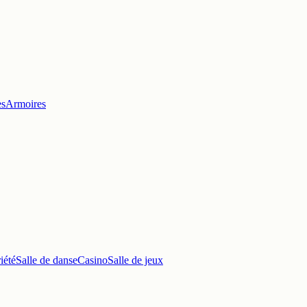
es
Armoires
iété
Salle de danse
Casino
Salle de jeux