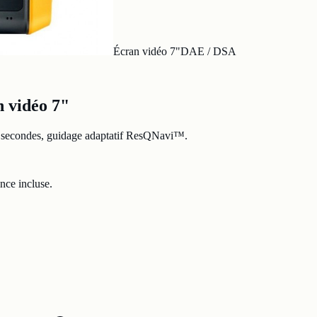
Écran vidéo 7"
DAE / DSA
 vidéo 7"
e 8 secondes, guidage adaptatif ResQNavi™.
nce incluse.