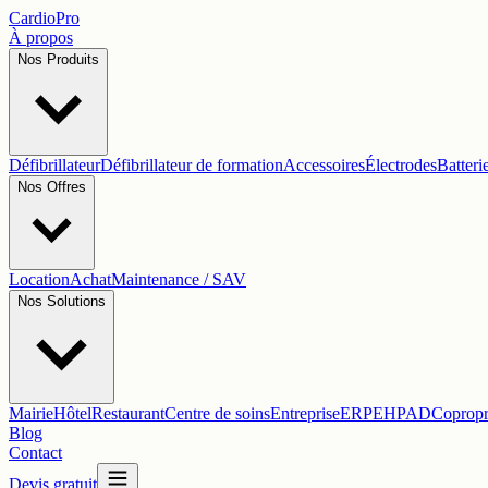
Cardio
Pro
À propos
Nos Produits
Défibrillateur
Défibrillateur de formation
Accessoires
Électrodes
Batteri
Nos Offres
Location
Achat
Maintenance / SAV
Nos Solutions
Mairie
Hôtel
Restaurant
Centre de soins
Entreprise
ERP
EHPAD
Copropr
Blog
Contact
Devis gratuit