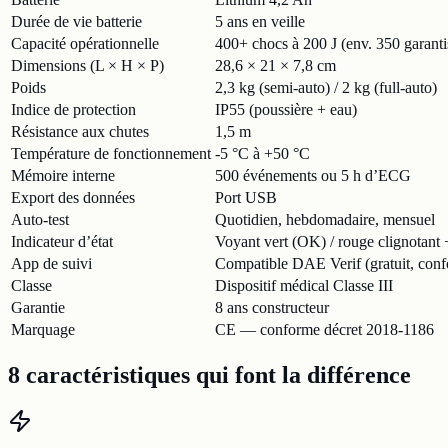
Durée de vie batterie
5 ans en veille
Capacité opérationnelle
400+ chocs à 200 J (env. 350 garanti
Dimensions (L × H × P)
28,6 × 21 × 7,8 cm
Poids
2,3 kg (semi-auto) / 2 kg (full-auto)
Indice de protection
IP55 (poussière + eau)
Résistance aux chutes
1,5 m
Température de fonctionnement
-5 °C à +50 °C
Mémoire interne
500 événements ou 5 h d’ECG
Export des données
Port USB
Auto-test
Quotidien, hebdomadaire, mensuel
Indicateur d’état
Voyant vert (OK) / rouge clignotant 
App de suivi
Compatible DAE Verif (gratuit, c
Classe
Dispositif médical Classe III
Garantie
8 ans constructeur
Marquage
CE — conforme décret 2018-1186
8 caractéristiques qui font la différence