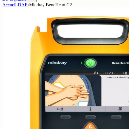
Accueil
›
DAE
›
Mindray BeneHeart C2