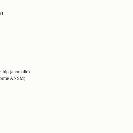
s)
+ bip (anomalie)
onforme ANSM)