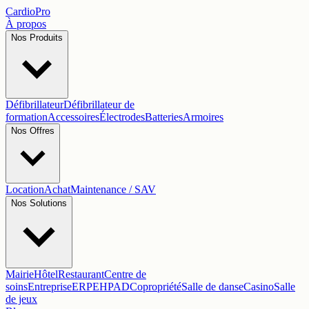
Cardio
Pro
À propos
Nos Produits
Défibrillateur
Défibrillateur de
formation
Accessoires
Électrodes
Batteries
Armoires
Nos Offres
Location
Achat
Maintenance / SAV
Nos Solutions
Mairie
Hôtel
Restaurant
Centre de
soins
Entreprise
ERP
EHPAD
Copropriété
Salle de danse
Casino
Salle
de jeux