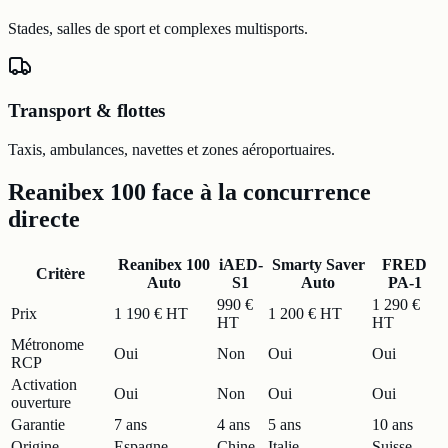
Stades, salles de sport et complexes multisports.
Transport & flottes
Taxis, ambulances, navettes et zones aéroportuaires.
Reanibex 100 face à la concurrence
directe
Reanibex 100
iAED-
Smarty Saver
FRED
Critère
Auto
S1
Auto
PA-1
990 €
1 290 €
Prix
1 190 € HT
1 200 € HT
HT
HT
Métronome
Oui
Non
Oui
Oui
RCP
Activation
Oui
Non
Oui
Oui
ouverture
Garantie
7 ans
4 ans
5 ans
10 ans
Origine
Espagne
Chine
Italie
Suisse