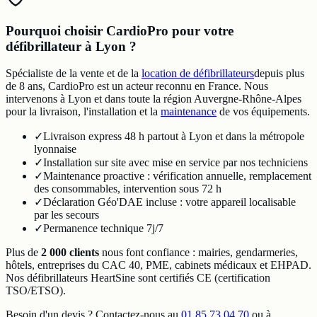
Pourquoi choisir CardioPro pour votre
défibrillateur à Lyon ?
Spécialiste de la vente et de la
location de défibrillateurs
depuis plus
de 8 ans, CardioPro est un acteur reconnu en France. Nous
intervenons à Lyon et dans toute la région Auvergne-Rhône-Alpes
pour la livraison, l'installation et la
maintenance
de vos équipements.
✓
Livraison express 48 h partout à Lyon et dans la métropole
lyonnaise
✓
Installation sur site avec mise en service par nos techniciens
✓
Maintenance proactive : vérification annuelle, remplacement
des consommables, intervention sous 72 h
✓
Déclaration Géo'DAE incluse : votre appareil localisable
par les secours
✓
Permanence technique 7j/7
Plus de
2 000 clients
nous font confiance : mairies, gendarmeries,
hôtels, entreprises du CAC 40, PME, cabinets médicaux et EHPAD.
Nos défibrillateurs HeartSine sont certifiés CE (certification
TSO/ETSO).
Besoin d'un devis ? Contactez-nous au
01 85 73 04 70
ou à