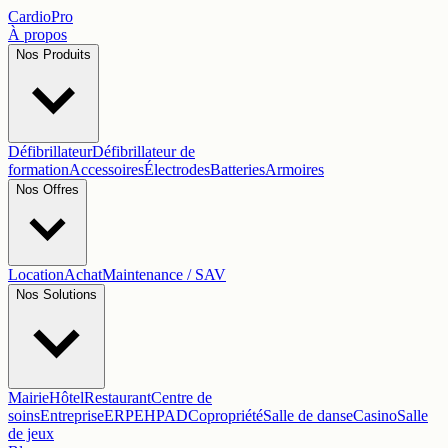
Cardio
Pro
À propos
Nos Produits
Défibrillateur
Défibrillateur de
formation
Accessoires
Électrodes
Batteries
Armoires
Nos Offres
Location
Achat
Maintenance / SAV
Nos Solutions
Mairie
Hôtel
Restaurant
Centre de
soins
Entreprise
ERP
EHPAD
Copropriété
Salle de danse
Casino
Salle
de jeux