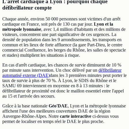
L'arrêt cardiaque à Lyon : pourquoi chaque
défibrillateur compte
Chaque année, environ 50 000 personnes sont victimes d'un arrêt
cardiaque en France, soit près de 130 cas par jour.
Lyon et la
métropole lyonnaise
, avec 1,4 million d'habitants et des millions de
visiteurs, concentrent une part significative de ces urgences. La
densité de population dans les 9 arrondissements, les transports en
commun et les lieux de forte affluence (la gare Part-Dieu, le centre
commercial Confluence, les berges du Rhône, les salles de spectacle
et stades) multiplient les situations à risque.
En cas d'arrêt cardiaque, les chances de survie diminuent de 10 %
par minute sans intervention. Un choc délivré par un
défibrillateur
automatisé externe (DAE)
dans les 3 premières minutes peut porter le
taux de survie à plus de 70 %. À Lyon, le SDIS du Rhône et le
SAMU 69 interviennent en moyenne en 8 à 13 minutes : le
défibrillateur de proximité est donc le maillon essentiel entre l'appel
au 15 et l'arrivée des secours.
Grâce à la base nationale
Géo'DAE
, Lyon et la métropole lyonnaise
affichent l'une des meilleures couvertures DAE de la région
Auvergne-Rhône-Alpes. Notre
carte interactive
ci-dessus vous
permet de localiser en temps réel le DAE le plus proche.